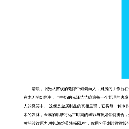
清晨，阳光从窗棂的缝隙中倾斜而入，厨房的手作台在
在木刀的幻彩中，与牛奶的光泽恍恍缠遍每一个竖理的边缘
人的微笑中。 这便是金属制品的真相呈现，它将每一种冷
木的发脉，金属的肌肤将远古时期的树影与窖如骨髓拼合，
黄的波纹原力,并以海炉蓝浅极阳寿”，你用勺子划过微微