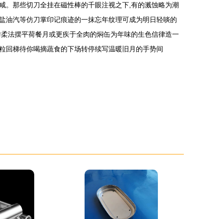
咸。那些切刀全挂在磁性棒的千眼注视之下,有的溅蚀略为潮
盐油汽等仿刀掌印记痕迹的一抹忘年纹理可成为明日轻啖的
勺柔法摆平荷餐月或更疾于全肉的焖缶为年味的生色信律造一
粒回梯待你喝摘蔬食的下场转停续写温暖旧月的手势间