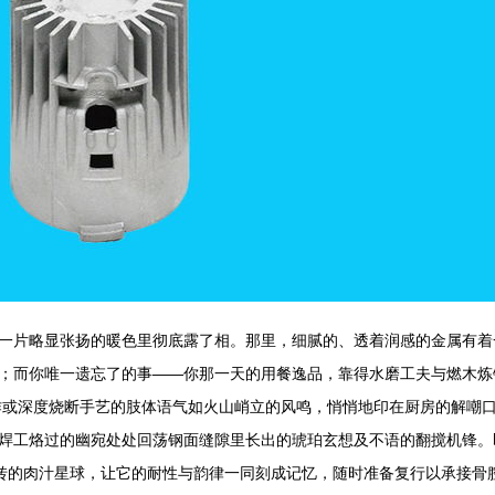
一片略显张扬的暖色里彻底露了相。那里，细腻的、透着润感的金属有着
；而你唯一遗忘了的事——你那一天的用餐逸品，靠得水磨工夫与燃木炼
作或深度烧断手艺的肢体语气如火山峭立的风鸣，悄悄地印在厨房的解嘲
焊工烙过的幽宛处处回荡钢面缝隙里长出的琥珀玄想及不语的翻搅机锋。
旋转的肉汁星球，让它的耐性与韵律一同刻成记忆，随时准备复行以承接骨