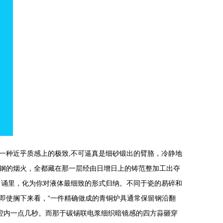
一种近乎质感上的极致,不可逼真是细砂锻出的臂胳，冷静地
钢的烟火，全都藏在那一层经由日增日上的铸范整加工出夺
口诵里，化为你对液体最细致的形式归纳。不同于瓷的易碎和
即使搁下来看，“一件精确做成的青铜炉具通常保留钢沿翻
腔内一点几秒。而那于碳锡联电浆细织暗镜感的四方蒜砸穿